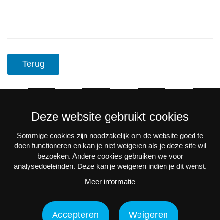
Terug
Deze website gebruikt cookies
Sommige cookies zijn noodzakelijk om de website goed te
Nieuwsbrief
doen functioneren en kan je niet weigeren als je deze site wil
bezoeken. Andere cookies gebruiken we voor
Via e-mail op de hoogte blijven van alle nieuws en
analysedoeleinden. Deze kan je weigeren indien je dit wenst.
activiteiten? Schrijf je in voor onze interessante
Meer informatie
nieuwsbrieven!
Nu inschrijven
Accepteren
Weigeren