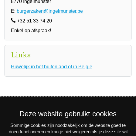
8770 Ingelmunster
E:
burgerzaken@ingelmunster.be
+32 51 33 74 20
Enkel op afspraak!
Links
Huwelijk in het buitenland of in België
Deze website gebruikt cookies
Sommige cookies zijn noodzakelijk om de website goed te
Nieuwsbrief
doen functioneren en kan je niet weigeren als je deze site wil