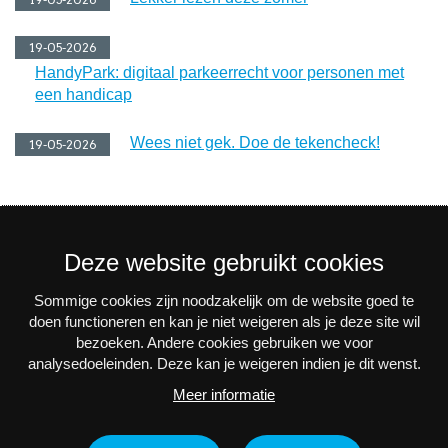
19-05-2026
HandyPark: digitaal parkeerrecht voor personen met
een handicap
Wees niet gek. Doe de tekencheck!
19-05-2026
Deze website gebruikt cookies
Sommige cookies zijn noodzakelijk om de website goed te
Nieuwsbrief
doen functioneren en kan je niet weigeren als je deze site wil
bezoeken. Andere cookies gebruiken we voor
Via e-mail op de hoogte blijven van alle nieuws en
analysedoeleinden. Deze kan je weigeren indien je dit wenst.
activiteiten? Schrijf je in voor onze interessante
Meer informatie
nieuwsbrieven!
Nu inschrijven