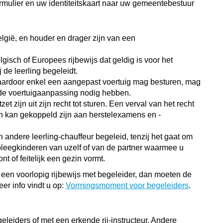
ormulier en uw identiteitskaart naar uw gemeentebestuur
lgië, en houder en drager zijn van een
gisch of Europees rijbewijs dat geldig is voor het
 de leerling begeleidt.
aardoor enkel een aangepast voertuig mag besturen, mag
lfde voertuigaanpassing nodig hebben.
et zijn uit zijn recht tot sturen. Een verval van het recht
en kan gekoppeld zijn aan herstelexamens en -
 andere leerling-chauffeur begeleid, tenzij het gaat om
 pleegkinderen van uzelf of van de partner waarmee u
 of feitelijk een gezin vormt.
 een voorlopig rijbewijs met begeleider, dan moeten de
r info vindt u op:
Vormingsmoment voor begeleiders
.
leiders of met een erkende rij-instructeur. Andere