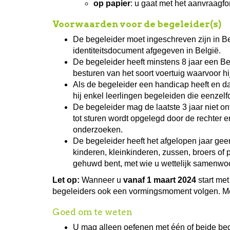
op papier
: u gaat met het aanvraagf
Voorwaarden voor de begeleider(s)
De begeleider moet ingeschreven zijn in Be
identiteitsdocument afgegeven in België.
De begeleider heeft minstens 8 jaar een Bel
besturen van het soort voertuig waarvoor hij
Als de begeleider een handicap heeft en d
hij enkel leerlingen begeleiden die eenze
De begeleider mag de laatste 3 jaar niet ontz
tot sturen wordt opgelegd door de rechter 
onderzoeken.
De begeleider heeft het afgelopen jaar geen
kinderen, kleinkinderen, zussen, broers of
gehuwd bent, met wie u wettelijk samenwoont
Let op:
Wanneer u
vanaf 1 maart 2024
start met
begeleiders ook een vormingsmoment volgen. Mee
Goed om te weten
U mag alleen oefenen met één of beide bege