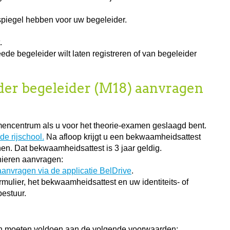
spiegel hebben voor uw begeleider.
.
e begeleider wilt laten registreren of van begeleider
nder begeleider (M18) aanvragen
encentrum als u voor het theorie-examen geslaagd bent.
de rijschool.
Na afloop krijgt u een bekwaamheidsattest
enen. Dat bekwaamheidsattest is 3 jaar geldig.
ieren aanvragen:
 aanvragen via de applicatie BelDrive
.
rmulier, het bekwaamheidsattest en uw identiteits- of
estuur.
 moeten voldoen aan de volgende voorwaarden: