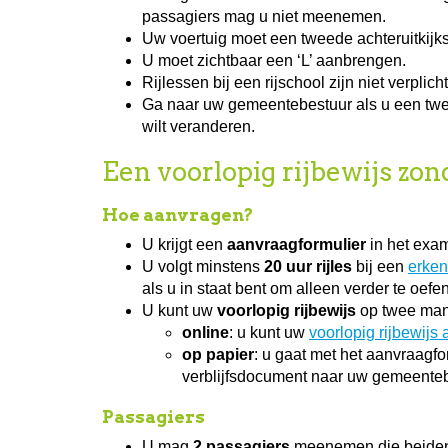
passagiers mag u niet meenemen.
Uw voertuig moet een tweede achteruitkijk
U moet zichtbaar een ‘L’ aanbrengen.
Rijlessen bij een rijschool zijn niet verplicht
Ga naar uw gemeentebestuur als u een tweed
wilt veranderen.
Een voorlopig rijbewijs zo
Hoe aanvragen?
U krijgt een
aanvraagformulier
in het exam
U volgt minstens
20 uur rijles
bij een
erken
als u in staat bent om alleen verder te oef
U kunt uw
voorlopig rijbewijs
op twee man
online
: u kunt uw
voorlopig rijbewijs
op papier
: u gaat met het aanvraagfo
verblijfsdocument naar uw gemeenteb
Passagiers
U mag
2 passagiers
meenemen die beiden