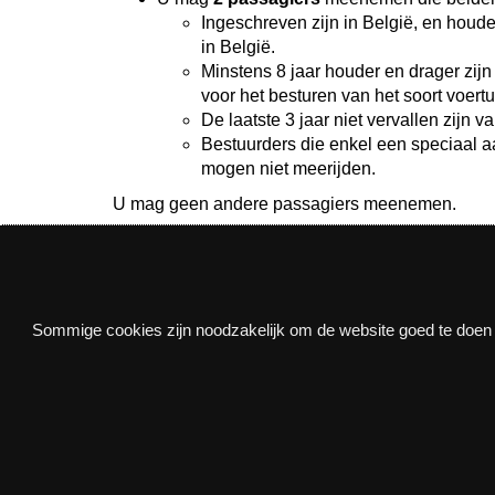
Ingeschreven zijn in België, en houde
in België.
Minstens 8 jaar houder en drager zijn
voor het besturen van het soort voert
De laatste 3 jaar niet vervallen zijn v
Bestuurders die enkel een speciaal 
mogen niet meerijden.
U mag geen andere passagiers meenemen.
Nieuwsbrief
Sommige cookies zijn noodzakelijk om de website goed te doen f
Via e-mail op de hoogte blijven van alle nieuws e
Nu inschrijven
Privacy
Disclaimer
Toegankelijkheidsverklaring