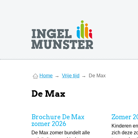
You
Home
Vrije tijd
De Max
are
here
De Max
Brochure De Max
Zomer 2
zomer 2026
Kinderen en
De Max zomer bundelt alle
zich deze 