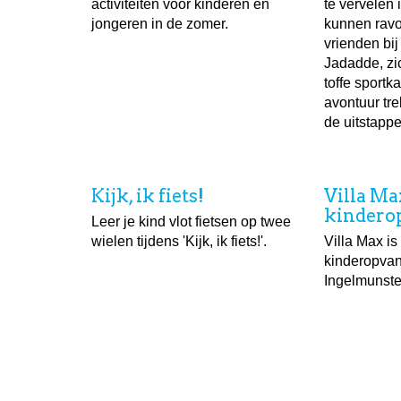
activiteiten voor kinderen en
te vervelen 
jongeren in de zomer.
kunnen ravo
vrienden bij
Jadadde, zic
toffe sportk
avontuur tr
de uitstapp
Kijk, ik fiets!
Villa Ma
kindero
Leer je kind vlot fietsen op twee
wielen tijdens 'Kijk, ik fiets!'.
Villa Max i
kinderopva
Ingelmunste