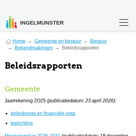
INGELMUNSTER
You
Home
Gemeente en bestuur
Bestuur
are
Bekendmakingen
Beleidsrapporten
here
Beleidsrapporten
Gemeente
Jaarrekening 2O25
(publicatiedatum: 23 april 2026):
beleidsnota en financiële nota
toelichting
Meerjarenplan 2026-2031
(publicatiedatum: 18 december