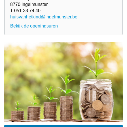
8770 Ingelmunster
T 051 33 74 40
huisvanhetkind@ingelmunster.be
Bekijk de openingsuren