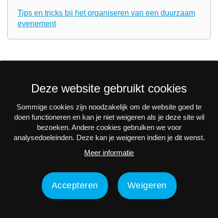
Tips en tricks bij het organiseren van een duurzaam
evenement
Deze website gebruikt cookies
Sommige cookies zijn noodzakelijk om de website goed te
Nieuwsbrief
doen functioneren en kan je niet weigeren als je deze site wil
bezoeken. Andere cookies gebruiken we voor
Via e-mail op de hoogte blijven van alle nieuws en
analysedoeleinden. Deze kan je weigeren indien je dit wenst.
activiteiten? Schrijf je in voor onze interessante
Meer informatie
nieuwsbrieven!
Nu inschrijven
Accepteren
Weigeren
Privacy
Disclaimer
Toegankelijkheidsverklaring
Contact