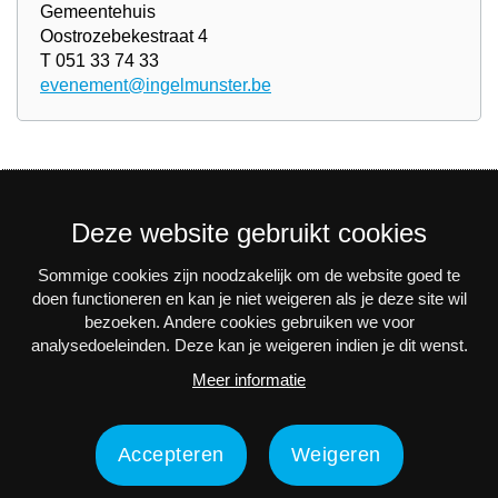
Gemeentehuis
Oostrozebekestraat 4
T 051 33 74 33
evenement@ingelmunster.be
Deze website gebruikt cookies
Sommige cookies zijn noodzakelijk om de website goed te
Nieuwsbrief
doen functioneren en kan je niet weigeren als je deze site wil
bezoeken. Andere cookies gebruiken we voor
Via e-mail op de hoogte blijven van alle nieuws en
analysedoeleinden. Deze kan je weigeren indien je dit wenst.
activiteiten? Schrijf je in voor onze interessante
Meer informatie
nieuwsbrieven!
Nu inschrijven
Accepteren
Weigeren
Privacy
Disclaimer
Toegankelijkheidsverklaring
Contact