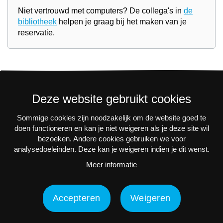
Niet vertrouwd met computers? De collega's in
de
bibliotheek
helpen je graag bij het maken van je
reservatie.
Deze website gebruikt cookies
Sommige cookies zijn noodzakelijk om de website goed te
Nieuwsbrief
doen functioneren en kan je niet weigeren als je deze site wil
bezoeken. Andere cookies gebruiken we voor
Via e-mail op de hoogte blijven van alle nieuws en
analysedoeleinden. Deze kan je weigeren indien je dit wenst.
activiteiten? Schrijf je in voor onze interessante
Meer informatie
nieuwsbrieven!
Nu inschrijven
Accepteren
Weigeren
Privacy
Disclaimer
Toegankelijkheidsverklaring
Contact