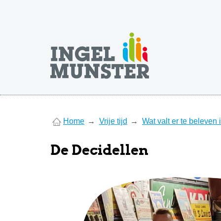
You
Home
Vrije tijd
Wat valt er te beleven
are
here
De Decidellen