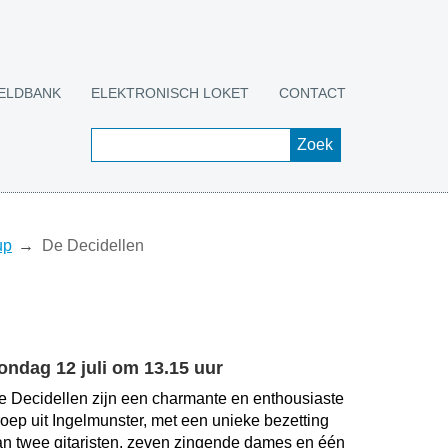
ELDBANK
ELEKTRONISCH LOKET
CONTACT
up
De Decidellen
ondag 12 juli om 13.15 uur
e Decidellen zijn een charmante en enthousiaste
roep uit Ingelmunster, met een unieke bezetting
an twee gitaristen, zeven zingende dames en één