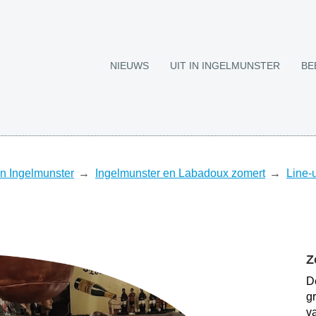
NIEUWS
UIT IN INGELMUNSTER
BE
 in Ingelmunster
Ingelmunster en Labadoux zomert
Line-
Z
D
g
v