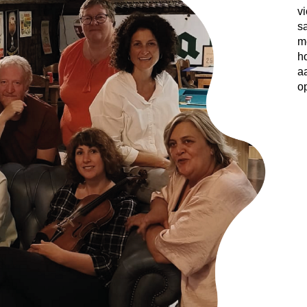
v
s
m
h
a
o