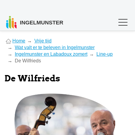
INGELMUNSTER
You
Home
Vrije tijd
are
Wat valt er te beleven in Ingelmunster
here
Ingelmunster en Labadoux zomert
Line-up
De Wilfrieds
De Wilfrieds