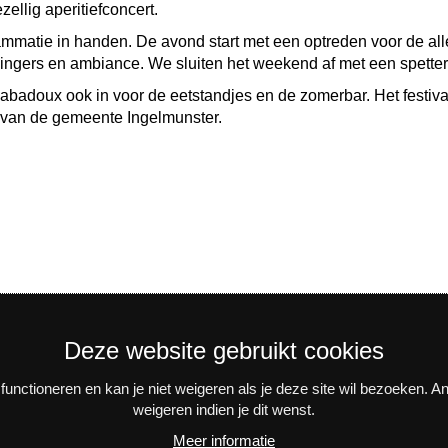
ellig aperitiefconcert.
matie in handen. De avond start met een optreden voor de all
ingers en ambiance. We sluiten het weekend af met een spette
abadoux ook in voor de eetstandjes en de zomerbar. Het festiv
l van de gemeente Ingelmunster.
Deze website gebruikt cookies
unctioneren en kan je niet weigeren als je deze site wil bezoeken. 
weigeren indien je dit wenst.
n activiteiten? Schrijf je in voor onze interessante nieuwsbrieve
Meer informatie