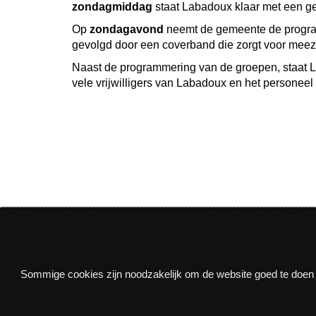
zondagmiddag
staat Labadoux klaar met een gez
Op
zondagavond
neemt de gemeente de program
gevolgd door een coverband die zorgt voor meez
Naast de programmering van de groepen, staat L
vele vrijwilligers van Labadoux en het personee
Nieuwsbrief
Sommige cookies zijn noodzakelijk om de website goed te doen f
Via e-mail op de hoogte blijven van alle nieuws e