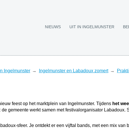
NIEUWS
UIT IN INGELMUNSTER
BE
 in Ingelmunster
Ingelmunster en Labadoux zomert
Prakti
uw feest op het marktplein van Ingelmunster. Tijdens
het wee
aar: de gemeente werkt samen met festivalorganisator Labadoux
badoux-sfeer. Je ontdekt er een vijftal bands, met een mix va