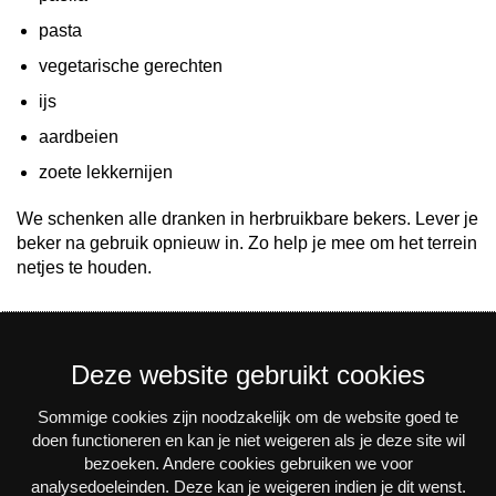
pasta
vegetarische gerechten
ijs
aardbeien
zoete lekkernijen
We schenken alle dranken in herbruikbare bekers. Lever je
beker na gebruik opnieuw in. Zo help je mee om het terrein
netjes te houden.
Deze website gebruikt cookies
Sommige cookies zijn noodzakelijk om de website goed te
Nieuwsbrief
doen functioneren en kan je niet weigeren als je deze site wil
bezoeken. Andere cookies gebruiken we voor
Via e-mail op de hoogte blijven van alle nieuws en
analysedoeleinden. Deze kan je weigeren indien je dit wenst.