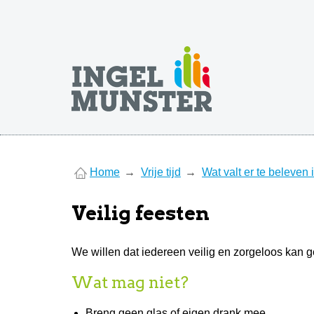
You
Home
Vrije tijd
Wat valt er te beleven
are
here
Veilig feesten
We willen dat iedereen veilig en zorgeloos kan
Wat mag niet?
Breng geen glas of eigen drank mee.