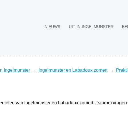
NIEUWS
UIT IN INGELMUNSTER
BE
 in Ingelmunster
Ingelmunster en Labadoux zomert
Prakti
 genieten van Ingelmunster en Labadoux zomert. Daarom vragen 