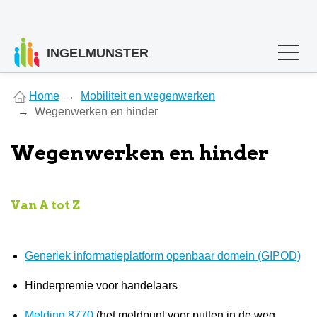
INGELMUNSTER
You
Home
Mobiliteit en wegenwerken
are
Wegenwerken en hinder
here
Wegenwerken en hinder
Van A tot Z
Generiek informatieplatform openbaar domein (GIPOD)
Hinderpremie voor handelaars
Melding 8770
(het meldpunt voor putten in de weg,