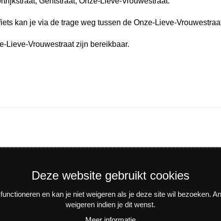
trijkstraat, Gentstraat, Onze-Lieve-Vrouwestraat.
fiets kan je via de trage weg tussen de Onze-Lieve-Vrouwestraa
-Lieve-Vrouwestraat zijn bereikbaar.
Deze website gebruikt cookies
unctioneren en kan je niet weigeren als je deze site wil bezoeken. 
weigeren indien je dit wenst.
n activiteiten? Schrijf je in voor onze interessante nieuwsbrieve
Meer informatie