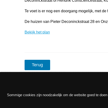
Deconinckstraat of Hendrik Consciencestraat; Kor
Te voet is er nog een doorgang mogelijk, met de 
De huizen van Pieter Deconinckstraat 28 en Onze
Bekijk het plan
Terug
Nieuwsbrief
Sommige cookies zijn noodzakelijk om de website goed te doen f
Via e-mail op de hoogte blijven van alle nieuws e