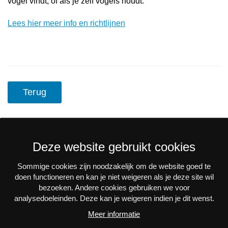
vogel vindt, of als je zelf vogels houdt.
Lees hier meer info en richtlijnen
Terug
Deze website gebruikt cookies
Sommige cookies zijn noodzakelijk om de website goed te
Nieuwsbrief
doen functioneren en kan je niet weigeren als je deze site wil
bezoeken. Andere cookies gebruiken we voor
Via e-mail op de hoogte blijven van alle nieuws en
analysedoeleinden. Deze kan je weigeren indien je dit wenst.
activiteiten? Schrijf je in voor onze interessante
Meer informatie
nieuwsbrieven!