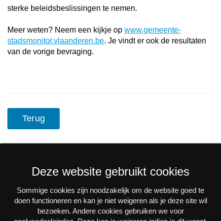
sterke beleidsbeslissingen te nemen.
Meer weten? Neem een kijkje op
www.gemeente-
stadsmonitor.vlaanderen.be
. Je vindt er ook de resultaten
van de vorige bevraging.
Terug
Deze website gebruikt cookies
Sommige cookies zijn noodzakelijk om de website goed te
Nieuwsbrief
doen functioneren en kan je niet weigeren als je deze site wil
bezoeken. Andere cookies gebruiken we voor
Via e-mail op de hoogte blijven van alle nieuws en