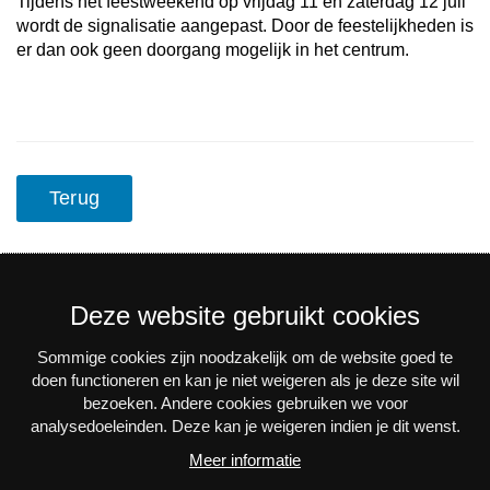
Tijdens het feestweekend op vrijdag 11 en zaterdag 12 juli
wordt de signalisatie aangepast. Door de feestelijkheden is
er dan ook geen doorgang mogelijk in het centrum.
Terug
Deze website gebruikt cookies
Sommige cookies zijn noodzakelijk om de website goed te
Nieuwsbrief
doen functioneren en kan je niet weigeren als je deze site wil
bezoeken. Andere cookies gebruiken we voor
Via e-mail op de hoogte blijven van alle nieuws en
analysedoeleinden. Deze kan je weigeren indien je dit wenst.
activiteiten? Schrijf je in voor onze interessante
Meer informatie
nieuwsbrieven!