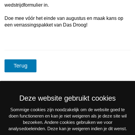
wedstrijdformulier in.
Doe mee vóór het einde van augustus en maak kans op
een verrassingspakket van Das Droog!
Terug
Deze website gebruikt cookies
Sommige cookies zijn noodzakelijk om de website goed te
Nieuwsbrief
doen functioneren en kan je niet weigeren als je deze site wil
bezoeken. Andere cookies gebruiken we voor
Via e-mail op de hoogte blijven van alle nieuws en
analysedoeleinden. Deze kan je weigeren indien je dit wenst.
activiteiten? Schrijf je in voor onze interessante