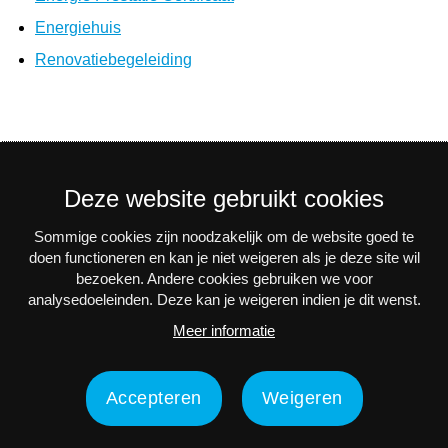
Energiehuis
Renovatiebegeleiding
Deze website gebruikt cookies
Sommige cookies zijn noodzakelijk om de website goed te
Nieuwsbrief
doen functioneren en kan je niet weigeren als je deze site wil
bezoeken. Andere cookies gebruiken we voor
Via e-mail op de hoogte blijven van alle nieuws en
analysedoeleinden. Deze kan je weigeren indien je dit wenst.
activiteiten? Schrijf je in voor onze interessante
Meer informatie
nieuwsbrieven!
Nu inschrijven
Accepteren
Weigeren
Privacy
Disclaimer
Toegankelijkheidsverklaring
Contact