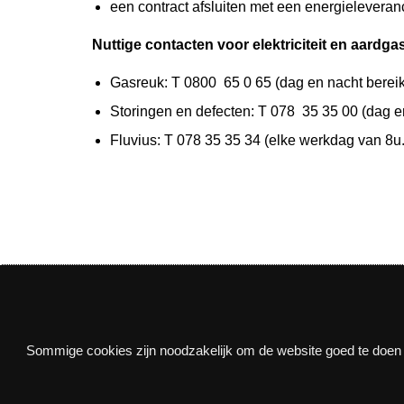
een contract afsluiten met een energielevera
Nuttige contacten voor elektriciteit en aardga
Gasreuk: T 0800 65 0 65 (dag en nacht berei
Storingen en defecten: T 078 35 35 00 (dag e
Fluvius: T 078 35 35 34 (elke werkdag van 8u. t
Nieuwsbrief
Sommige cookies zijn noodzakelijk om de website goed te doen f
Via e-mail op de hoogte blijven van alle nieuws e