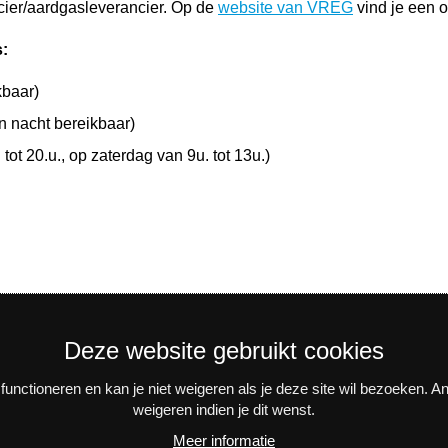
ncier/aardgasleverancier. Op de
website van VREG
vind je een o
s:
kbaar)
n nacht bereikbaar)
ot 20.u., op zaterdag van 9u. tot 13u.)
Deze website gebruikt cookies
unctioneren en kan je niet weigeren als je deze site wil bezoeken. 
weigeren indien je dit wenst.
n activiteiten? Schrijf je in voor onze interessante nieuwsbrieve
Meer informatie