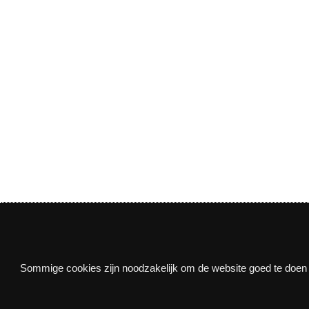
Nieuwsbrief
Sommige cookies zijn noodzakelijk om de website goed te doen f
Via e-mail op de hoogte blijven van alle nieuws e