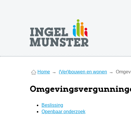
You
Home
(Ver)bouwen en wonen
Omgevi
are
here
Omgevingsvergunningen
Beslissing
Openbaar onderzoek