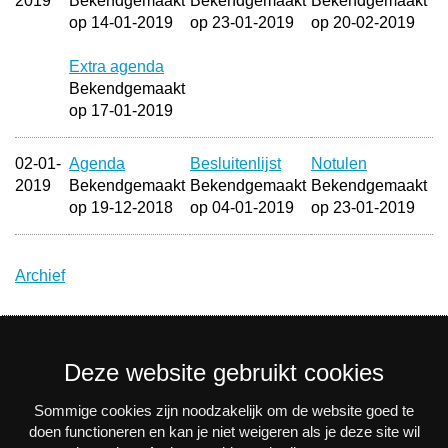
2019
Bekendgemaakt
Bekendgemaakt
Bekendgemaakt
op 14-01-2019
op 23-01-2019
op 20-02-2019
Extra agenda
Bekendgemaakt
op 17-01-2019
02-01-
Agenda
Besluitenlijst
Notulen
2019
Bekendgemaakt
Bekendgemaakt
Bekendgemaakt
op 19-12-2018
op 04-01-2019
op 23-01-2019
Archief
Deze website gebruikt cookies
Sommige cookies zijn noodzakelijk om de website goed te
Nieuwsbrief
doen functioneren en kan je niet weigeren als je deze site wil