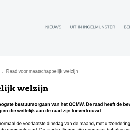
NIEUWS
UIT IN INGELMUNSTER
BE
Raad voor maatschappelijk welzijn
ijk welzijn
 hoogste bestuursorgaan van het OCMW. De raad heeft de be
n die wettelijk aan de raad zijn toevertrouwd.
ormaal de voorlaatste dinsdag van de maand, met uitzondering v
g van de gemeenteraad. De raadszittingen zijn openbaar, behal