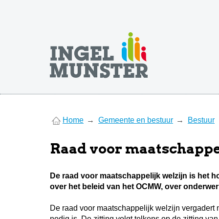
You
Home
Gemeente en bestuur
Bestuur
are
here
Raad voor maatschappel
De raad voor maatschappelijk welzijn is het
over het beleid van het OCMW, over onderwerpe
De raad voor maatschappelijk welzijn vergadert n
nodig is. De zitting volgt telkens op de zittin