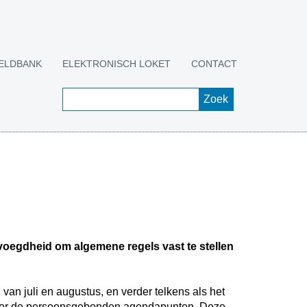
ELDBANK
ELEKTRONISCH LOKET
CONTACT
voegdheid om algemene regels vast te stellen
an juli en augustus, en verder telkens als het
ve voor de persoonsgebonden agendapunten. Deze