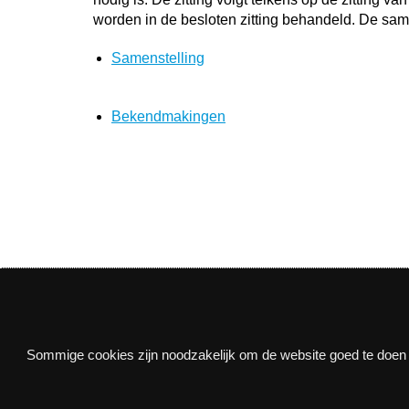
worden in de besloten zitting behandeld. De sam
Samenstelling
Bekendmakingen
Nieuwsbrief
Sommige cookies zijn noodzakelijk om de website goed te doen f
Via e-mail op de hoogte blijven van alle nieuws e