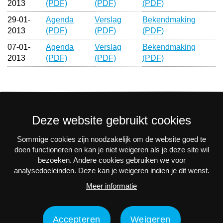
2013
(PDF)
(PDF)
(PDF)
29-01-
Agenda
Verslag
Bekendmaking
2013
(PDF)
(PDF)
(PDF)
07-01-
Agenda
Verslag
Bekendmaking
2013
(PDF)
(PDF)
(PDF)
Deze website gebruikt cookies
Sommige cookies zijn noodzakelijk om de website goed te
Nieuwsbrief
doen functioneren en kan je niet weigeren als je deze site wil
bezoeken. Andere cookies gebruiken we voor
Via e-mail op de hoogte blijven van alle nieuws en
analysedoeleinden. Deze kan je weigeren indien je dit wenst.
activiteiten? Schrijf je in voor onze interessante
Meer informatie
nieuwsbrieven!
Nu inschrijven
Accepteren
Weigeren