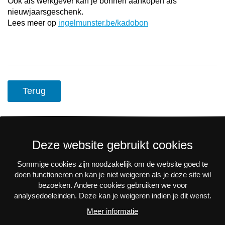
Ook als werkgever kan je bonnen aankopen als
nieuwjaarsgeschenk.
Lees meer op
ingelmunster.be/kadobon
Terug
Deze website gebruikt cookies
Sommige cookies zijn noodzakelijk om de website goed te
Nieuwsbrief
doen functioneren en kan je niet weigeren als je deze site wil
bezoeken. Andere cookies gebruiken we voor
Via e-mail op de hoogte blijven van alle nieuws en
analysedoeleinden. Deze kan je weigeren indien je dit wenst.
activiteiten? Schrijf je in voor onze interessante
Meer informatie
nieuwsbrieven!