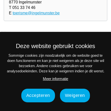
8770 Ingelmunster
T 051 33 74 46
E
toerisme@ingelmunster.be
Deze website gebruikt cookies
Sommige cookies zijn noodzakelijk om de website goed te
Nieuwsbrief
doen functioneren en kan je niet weigeren als je deze site wil
bezoeken. Andere cookies gebruiken we voor
Via e-mail op de hoogte blijven van alle nieuws en
analysedoeleinden. Deze kan je weigeren indien je dit wenst.
activiteiten? Schrijf je in voor onze interessante
Meer informatie
nieuwsbrieven!
Nu inschrijven
Accepteren
Weigeren
Privacy
Disclaimer
Toegankelijkheidsverklaring
Contact