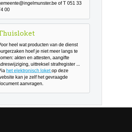
gemeente@ingelmunster.be of T
051 33
74 00
Thuisloket
Voor heel wat producten van de dienst
burgerzaken hoef je niet meer langs te
komen: akten en attesten, aangifte
dreswijziging, uittreksel strafregister ...
Via
het elektronisch loket
op deze
website kan je zelf het gevraagde
document aanvragen.