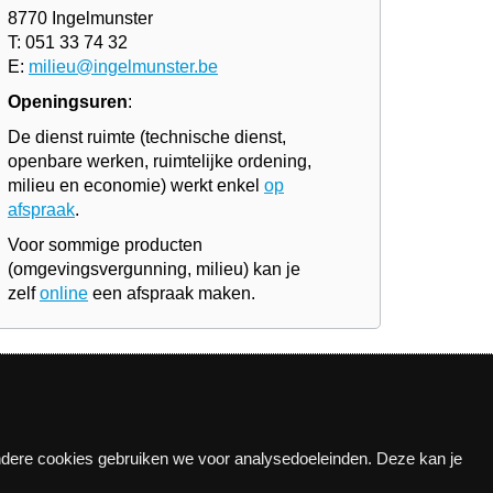
8770 Ingelmunster
T: 051 33 74 32
E:
milieu@ingelmunster.be
Openingsuren
:
De dienst ruimte (technische dienst,
openbare werken, ruimtelijke ordening,
milieu en economie) werkt enkel
op
afspraak
.
Voor sommige producten
(omgevingsvergunning, milieu) kan je
zelf
online
een afspraak maken.
Andere cookies gebruiken we voor analysedoeleinden. Deze kan je
n!