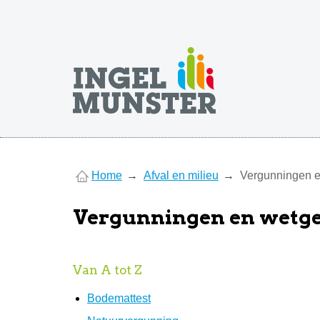
You
Home
Afval en milieu
Vergunningen e
are
here
Vergunningen en wetg
Van A tot Z
Bodemattest