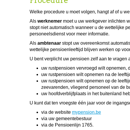
Procedure
Welke procedure u moet volgen, hangt af of u wer
Als
werknemer
moet u uw werkgever inlichten 
stopt niet automatisch wanneer u de wettelijke p
personeelsdienst voor meer informatie.
Als
ambtenaar
stopt uw overeenkomst automatisc
wettelijke pensioenleeftijd blijven werken op v
U bent verplicht uw pensioen zelf aan te vragen a
uw rustpensioen vervroegd wilt opnemen, du
uw rustpensioen wilt opnemen na de leeftij
uw rustpensioen wilt opnemen op de leeftij
zeevarenden, vliegend personeel van de bu
uw hoofdverblijfplaats in het buitenland heb
U kunt dat ten vroegste één jaar voor de ingang
via de website
mypension.be
via uw gemeentebestuur
via de Pensioenlijn 1765.