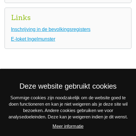
Links
Inschrijving in de bevolkingsregisters
E-loket Ingelmunster
Deze website gebruikt cookies
Sommige cookies zijn noodzakelijk om de website goed te
Nieuwsbrief
doen functioneren en kan je niet weigeren als je deze site wil
bezoeken. Andere cookies gebruiken we voor
Via e-mail op de hoogte blijven van alle nieuws en
analysedoeleinden. Deze kan je weigeren indien je dit wenst.
activiteiten? Schrijf je in voor onze interessante
Meer informatie
nieuwsbrieven!