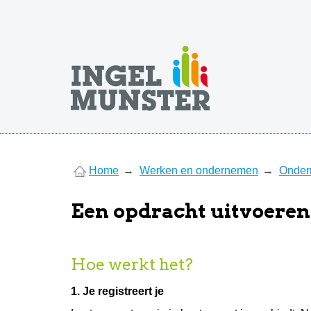
You
Home
Werken en ondernemen
Onde
are
here
Een opdracht uitvoeren
Hoe werkt het?
1. Je registreert je