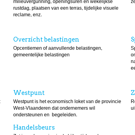
milieuvergunning, openingsuren en wekelijkse
z
rustdag, plaatsen van een terras, tijdelijke visuele
reclame, enz.
Overzicht belastingen
S
Opcentiemen of aanvullende belastingen,
Sp
gemeentelijke belastingen
o
n
e
Westpunt
Z
t
Westpunt is het economisch loket van de provincie
R
West-Vlaanderen dat ondernemers wil
ui
ondersteunen en begeleiden.
Handelsbeurs