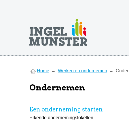
You
Home
Werken en ondernemen
Onde
are
here
Ondernemen
Een onderneming starten
Erkende ondernemingsloketten