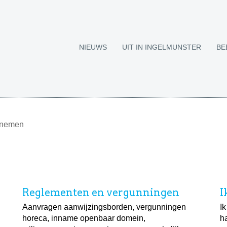
NIEUWS
UIT IN INGELMUNSTER
BE
rnemen
Reglementen en vergunningen
I
Aanvragen aanwijzingsborden, vergunningen
I
horeca, inname openbaar domein,
h